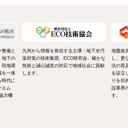
ラ整備と
九州から情報を発信する土壌・地下水汚
地盤改
・地下の
染対策の技術集団、ECO研究会。確かな
し、更
、現地環
技術と誠心誠意の対応で地域社会に貢献
法の普
成を一体
します。
を設立
る時代に
りを目
ーエム
設業界
協力機
す。