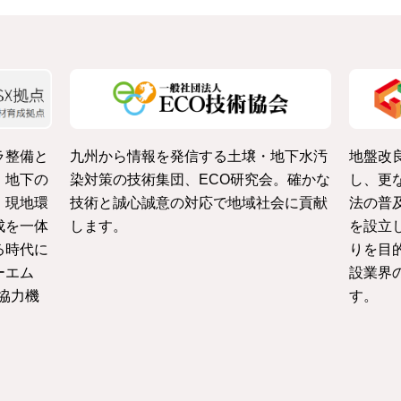
ラ整備と
九州から情報を発信する土壌・地下水汚
地盤改
・地下の
染対策の技術集団、ECO研究会。確かな
し、更
、現地環
技術と誠心誠意の対応で地域社会に貢献
法の普
成を一体
します。
を設立
る時代に
りを目
ーエム
設業界
協力機
す。