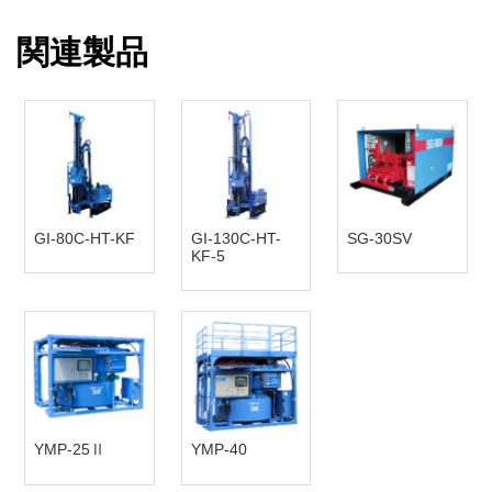
関連製品
GI-80C-HT-KF
GI-130C-HT-
SG-30SV
KF-5
YMP-25Ⅱ
YMP-40