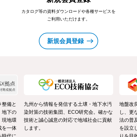
カタログ等の資料ダウンロードや各種サービスを
ご利用いただけます。
新規会員登録
ラ整備と
九州から情報を発信する土壌・地下水汚
地盤改
・地下の
染対策の技術集団、ECO研究会。確かな
し、更
、現地環
技術と誠心誠意の対応で地域社会に貢献
法の普
成を一体
します。
を設立
る時代に
りを目