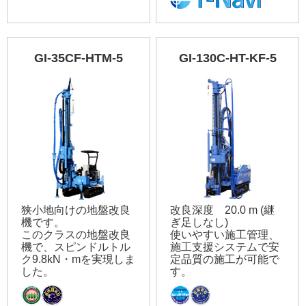
GI-35CF-HTM-5
GI-130C-HT-KF-5
狭小地向けの地盤改良
改良深度 20.0 m (継
機です。
ぎ足しなし)
このクラスの地盤改良
使いやすい施工管理、
機で、スピンドルトル
施工支援システムで安
ク9.8kN・mを実現しま
定品質の施工が可能で
した。
す。