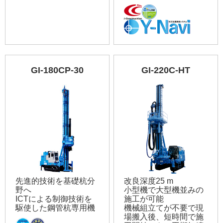
GI-180CP-30
GI-220C-HT
先進的技術を基礎杭分
改良深度25 m
野へ
小型機で大型機並みの
ICTによる制御技術を
施工が可能
駆使した鋼管杭専用機
機械組立てが不要で現
場搬入後、短時間で施