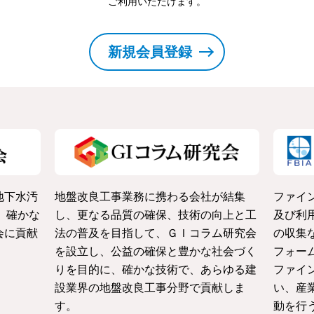
ご利用いただけます。
新規会員登録
地下水汚
地盤改良工事業務に携わる会社が結集
ファイ
。確かな
し、更なる品質の確保、技術の向上と工
及び利
会に貢献
法の普及を目指して、ＧＩコラム研究会
の収集
を設立し、公益の確保と豊かな社会づく
フォー
りを目的に、確かな技術で、あらゆる建
ファイ
設業界の地盤改良工事分野で貢献しま
い、産
す。
動を行