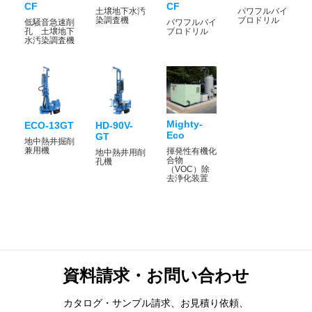
CF
CF
土壌地下水汚
パワフルバイ
染調査機
ブロドリル
低騒音急速削
パワフルバイ
孔 土壌地下
ブロドリル
水汚染調査機
Mighty-
ECO-13GT
HD-90V-
Eco
GT
地中熱井掘削
兼用機
揮発性有機化
地中熱井用削
合物
孔機
（VOC）除
去浄化装置
資料請求・お問い合わせ
カタログ・サンプル請求、お見積り依頼、