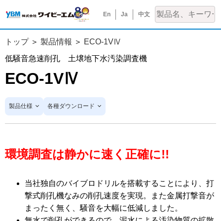
En
Ja
中文
トップ
製品情報
ECO-1VⅣ
低騒音急速削孔 土壌地下水汚染調査機
ECO-1VⅣ
製品仕様
各種ダウンロード
環境調査は静かに速く正確に!!
当社独自のバイブロドリルを搭載することにより、打
撃式削孔機なみの削孔速度を実現。また金属打撃音が
まったく無く、騒音を大幅に低減しました。
無水で削孔ができるので、泥水による汚染物質の拡散