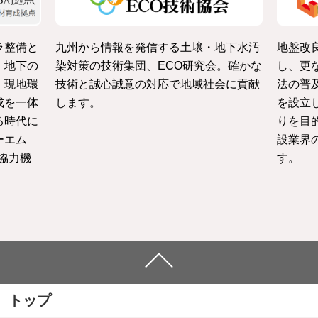
ラ整備と
九州から情報を発信する土壌・地下水汚
地盤改
・地下の
染対策の技術集団、ECO研究会。確かな
し、更
、現地環
技術と誠心誠意の対応で地域社会に貢献
法の普
成を一体
します。
を設立
る時代に
りを目
ーエム
設業界
協力機
す。
トップ