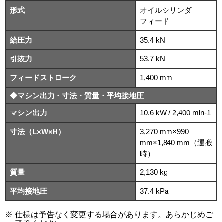
形式
オイルシリンダ
フィード
給圧力
35.4 kN
引抜力
53.7 kN
フィードストローク
1,400 mm
◆マシン出力・寸法・質量・平均接地圧
マシン出力
10.6 kW / 2,400 min-1
寸法（L×W×H）
3,270 mm×990
mm×1,840 mm（運搬
時）
質量
2,130 kg
平均接地圧
37.4 kPa
仕様は予告なく変更する場合があります。あらかじめご