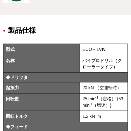
製品仕様
型式
ECO－1VⅣ
名称
バイブロドリル（ク
ローラータイプ）
◆ドリフタ
起振力
20 kN （空運転時）
-1
回転数
25 min
（定格） {53
-1
min
（増速）}
回転トルク
1.2 kN･m
◆フィード