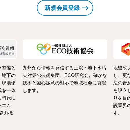
新規会員登録
ラ整備と
九州から情報を発信する土壌・地下水汚
地盤改
・地下の
染対策の技術集団、ECO研究会。確かな
し、更
、現地環
技術と誠心誠意の対応で地域社会に貢献
法の普
成を一体
します。
を設立
る時代に
りを目
ーエム
設業界
協力機
す。