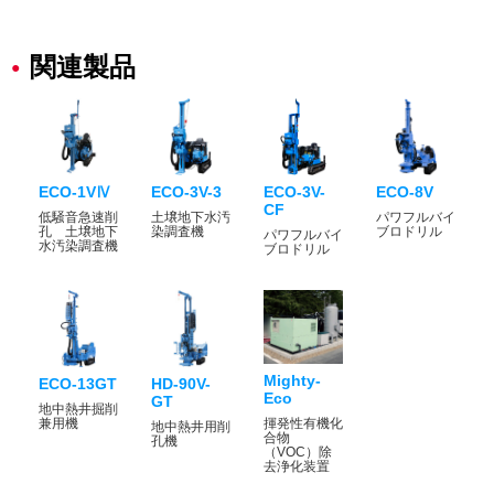
関連製品
ECO-1VⅣ
ECO-3V-3
ECO-3V-
ECO-8V
CF
低騒音急速削
土壌地下水汚
パワフルバイ
孔 土壌地下
染調査機
ブロドリル
パワフルバイ
水汚染調査機
ブロドリル
Mighty-
ECO-13GT
HD-90V-
Eco
GT
地中熱井掘削
兼用機
揮発性有機化
地中熱井用削
合物
孔機
（VOC）除
去浄化装置