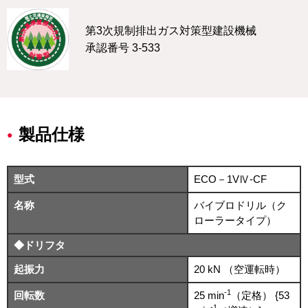
第3次規制排出ガス対策型建設機械
承認番号 3-533
製品仕様
型式
ECO－1VⅣ-CF
名称
バイブロドリル（ク
ローラータイプ）
◆ドリフタ
起振力
20 kN （空運転時）
-1
回転数
25 min
（定格） {53
-1