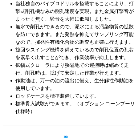
当社独自のバイブロドリルを搭載することにより、打
撃式削孔機なみの削孔速度を実現。また金属打撃音が
まったく無く、騒音を大幅に低減しました。
無水で削孔ができるので、泥水による汚染物質の拡散
を防止できます。また発熱を抑えてサンプリング可能
なので、揮発性有機化合物の調査も正確に行えます。
旋回やスイング機構を備えているので削孔位置の孔芯
を素早く出すことができ、作業効率が向上します。
拡幅式クローラにより狭隘地での運搬時は縮めて走
行。削孔時は、拡げて安定した作業が行えます。
作動油は、万一の油の流出に備え、生分解性作動油を
使用しています。
ロッドケースを標準装備しています。
標準貫入試験ができます。（オプション コーンプーリ
仕様時）