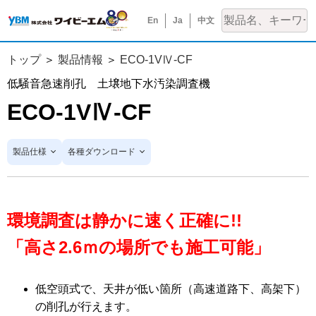
En
Ja
中文
トップ
製品情報
ECO-1VⅣ-CF
低騒音急速削孔 土壌地下水汚染調査機
ECO-1VⅣ-CF
製品仕様
各種ダウンロード
環境調査は静かに速く正確に!!
「高さ2.6ｍの場所でも施工可能」
低空頭式で、天井が低い箇所（高速道路下、高架下）
の削孔が行えます。