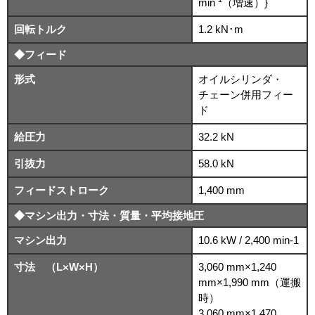
min
（増速）}
回転トルク
1.2 kN･m
◆フィード
形式
オイルシリンダ・
チェーン併用フィー
ド
給圧力
32.2 kN
引抜力
58.0 kN
フィードストローク
1,400 mm
◆マシン出力・寸法・質量・平均接地圧
マシン出力
10.6 kW / 2,400 min-1
寸法 （L×W×H）
3,060 mm×1,240
mm×1,990 mm（運搬
時）
3,060 mm×1,470