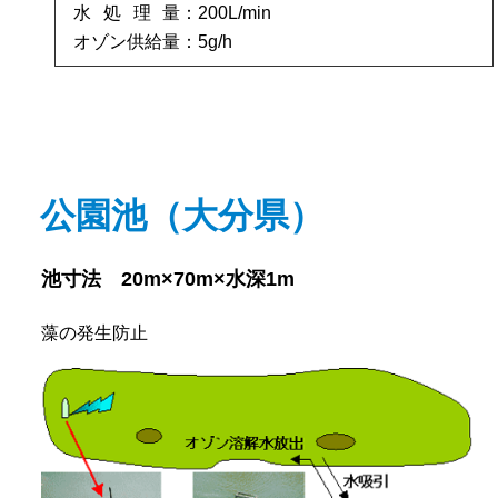
水処理量
200L/min
オゾン供給量
5g/h
公園池（大分県）
池寸法 20m×70m×水深1m
藻の発生防止