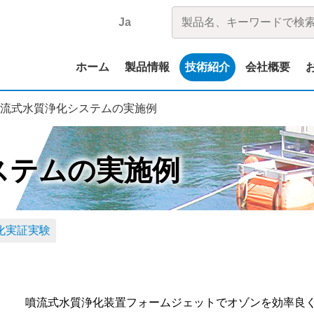
Ja
ホーム
製品情報
技術紹介
会社概要
流式水質浄化システムの実施例
ステムの実施例
化実証実験
噴流式水質浄化装置フォームジェットでオゾンを効率良