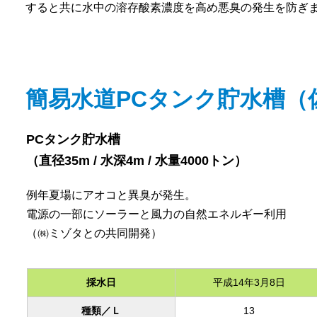
すると共に水中の溶存酸素濃度を高め悪臭の発生を防ぎ
簡易水道PCタンク貯水槽（
PCタンク貯水槽
（直径35m / 水深4m / 水量4000トン）
例年夏場にアオコと異臭が発生。
電源の一部にソーラーと風力の自然エネルギー利用
（㈱ミゾタとの共同開発）
採水日
平成14年3月8日
種類／Ｌ
13