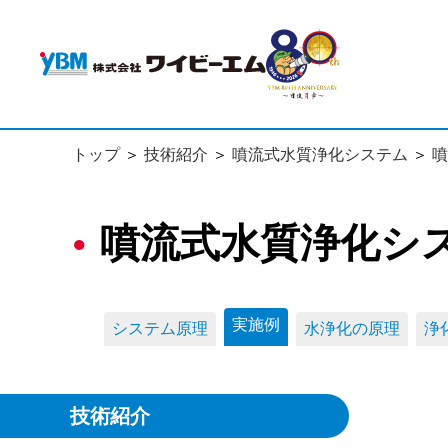
トップ
技術紹介
噴流式水質浄化システム
噴
噴流式水質浄化シ
実施例
システム原理
水浄化の原理
浄
技術紹介