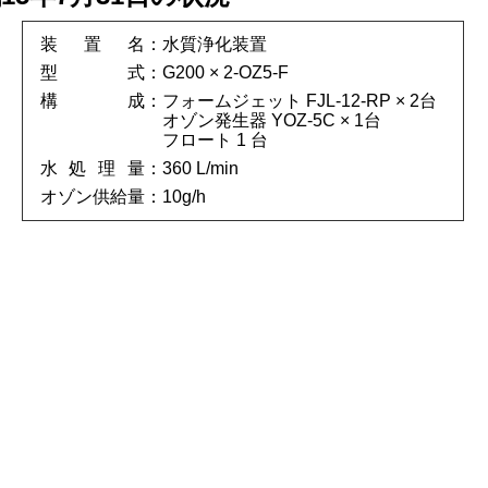
装置名
水質浄化装置
型式
G200 × 2-OZ5-F
構成
フォームジェット FJL-12-RP × 2台
オゾン発生器 YOZ-5C × 1台
フロート 1 台
水処理量
360 L/min
オゾン供給量
10g/h