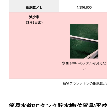
細胞数／Ｌ
4,396,800
減少率
（3月8日比）
水面下30㎝のノズルが見えな
い
植物プランクトンの細胞数が装
簡易水道PCタンク貯水槽(佐賀県)平成