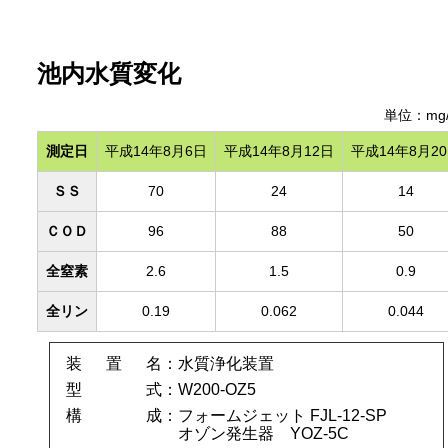
池内水質変化
単位：mg/
測定日
平成14年8月6日
平成14年8月12日
平成14年8月2
ＳＳ
70
24
14
ＣＯＤ
96
88
50
全窒素
2.6
1.5
0.9
全リン
0.19
0.062
0.044
装置名
水質浄化装置
型式
W200-OZ5
構成
フォームジェット FJL-12-SP
オゾン発生器 YOZ-5C