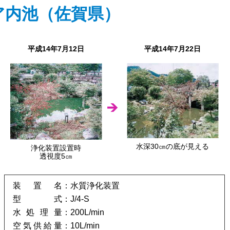
ア内池（佐賀県）
平成14年7月12日
平成14年7月22日
水深30㎝の底が見える
浄化装置設置時
透視度5㎝
装置名
水質浄化装置
型式
J/4-S
水処理量
200L/min
空気供給量
10L/min