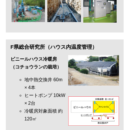
F県総合研究所（ハウス内温度管理）
ビニールハウス冷暖房
（コチョウランの栽培）
地中熱交換井 60m
× 4本
ヒートポンプ 10kW
× 2台
冷暖房対象面積 約
120㎡