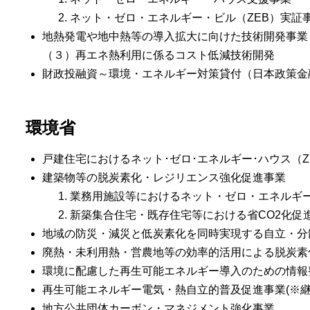
ネット・ゼロ・エネルギー・ビル（ZEB）実証
地熱発電や地中熱等の導入拡大に向けた技術開発事業
（３）再エネ熱利用に係るコスト低減技術開発
財政投融資～環境・エネルギー対策貸付（日本政策金融
環境省
戸建住宅におけるネット･ゼロ･エネルギー･ハウス（Z
建築物等の脱炭素化・レジリエンス強化促進事業
業務用施設等におけるネット・ゼロ・エネルギー
新築集合住宅・既存住宅等における省CO2化促
地域の防災・減災と低炭素化を同時実現する自立・分
廃熱・未利用熱・営農地等の効率的活用による脱炭素
環境に配慮した再生可能エネルギー導入のための情報整
再生可能エネルギー電気・熱自立的普及促進事業(※継
地方公共団体カーボン・マネジメント強化事業