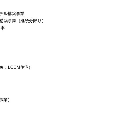
デル構築事業
ル構築事業（継続分限り）
助率
象：LCCM住宅）
事業）