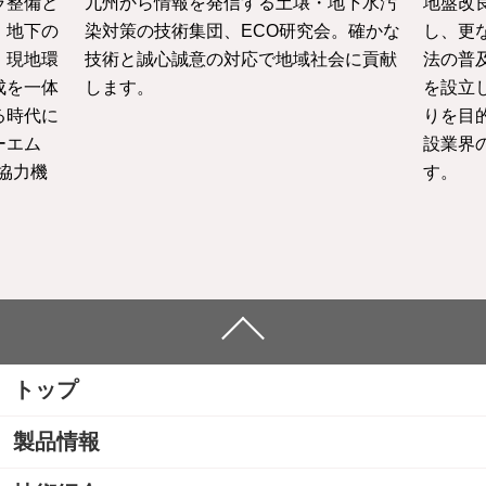
ラ整備と
九州から情報を発信する土壌・地下水汚
地盤改
・地下の
染対策の技術集団、ECO研究会。確かな
し、更
、現地環
技術と誠心誠意の対応で地域社会に貢献
法の普
成を一体
します。
を設立
る時代に
りを目
ーエム
設業界
協力機
す。
トップ
製品情報