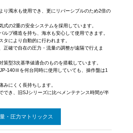
より濁水も使用でき、更にリバーシブルのため2倍の
気式の2重の安全システムを採用しています。
バルブ構造を持ち、海水も安心して使用できます。
スタにより自動的に行われます。
、正確で自在の圧力・流量の調整が遠隔で行えま
対策型3次基準値適合のものを搭載しています。
。JP-140Ⅲを何台同時に使用していても、操作盤は1
痛みにくく長持ちします。
ででき、旧SJシリーズに比べメンテナンス時間が半
流量・圧力マトリックス