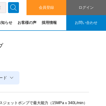
会員登録
ログイン
お知らせ
お客様の声
採用情報
お問い合わせ
プ
ード
ェットポンプで最大能力（15MPaｘ340L/min）