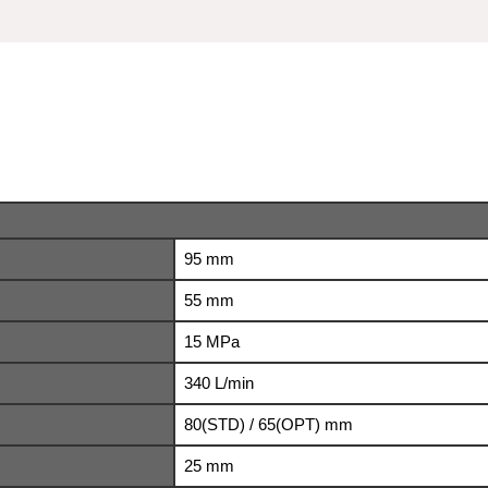
95 mm
55 mm
15 MPa
340 L/min
80(STD) / 65(OPT) mm
25 mm