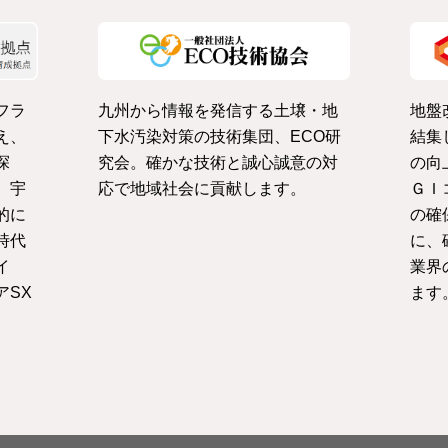
フラ
九州から情報を発信する土壌・地
地盤
え、
下水汚染対策の技術集団、ECO研
結集
探
究会。確かな技術と誠心誠意の対
の向
、宇
応で地域社会に貢献します。
ＧＩ
的に
の確
時代
に、
イ
業界
アSX
ます