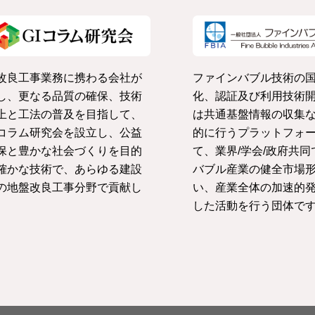
改良工事業務に携わる会社が
ファインバブル技術の
し、更なる品質の確保、技術
化、認証及び利用技術
上と工法の普及を目指して、
は共通基盤情報の収集
コラム研究会を設立し、公益
的に行うプラットフォ
保と豊かな社会づくりを目的
て、業界/学会/政府共
確かな技術で、あらゆる建設
バブル産業の健全市場
の地盤改良工事分野で貢献し
い、産業全体の加速的
。
した活動を行う団体で