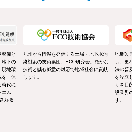
ラ整備と
九州から情報を発信する土壌・地下水汚
地盤改
・地下の
染対策の技術集団、ECO研究会。確かな
し、更
、現地環
技術と誠心誠意の対応で地域社会に貢献
法の普
成を一体
します。
を設立
る時代に
りを目
ーエム
設業界
協力機
す。