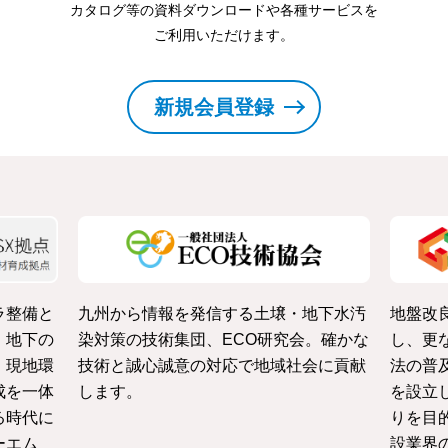
カタログ等の資料ダウンロードや各種サービスを
ご利用いただけます。
新規会員登録
ラ整備と
九州から情報を発信する土壌・地下水汚
地盤改
・地下の
染対策の技術集団、ECO研究会。確かな
し、更
、現地環
技術と誠心誠意の対応で地域社会に貢献
法の普
成を一体
します。
を設立
る時代に
りを目
ーエム
設業界