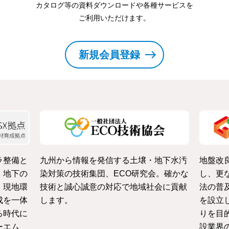
カタログ等の資料ダウンロードや各種サービスを
ご利用いただけます。
新規会員登録
ラ整備と
九州から情報を発信する土壌・地下水汚
地盤改
・地下の
染対策の技術集団、ECO研究会。確かな
し、更
、現地環
技術と誠心誠意の対応で地域社会に貢献
法の普
成を一体
します。
を設立
る時代に
りを目
ーエム
設業界