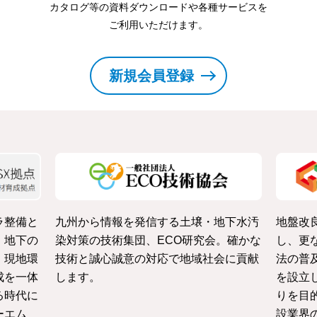
カタログ等の資料ダウンロードや各種サービスを
ご利用いただけます。
新規会員登録
ラ整備と
九州から情報を発信する土壌・地下水汚
地盤改
・地下の
染対策の技術集団、ECO研究会。確かな
し、更
、現地環
技術と誠心誠意の対応で地域社会に貢献
法の普
成を一体
します。
を設立
る時代に
りを目
ーエム
設業界