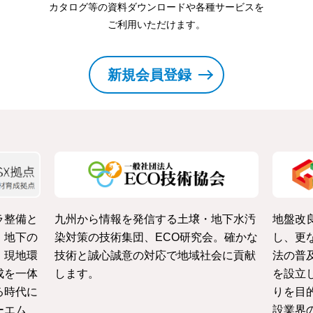
カタログ等の資料ダウンロードや各種サービスを
ご利用いただけます。
新規会員登録
ラ整備と
九州から情報を発信する土壌・地下水汚
地盤改
・地下の
染対策の技術集団、ECO研究会。確かな
し、更
、現地環
技術と誠心誠意の対応で地域社会に貢献
法の普
成を一体
します。
を設立
る時代に
りを目
ーエム
設業界