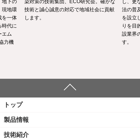
・地下の
染対策の技術集団、ECO研究会。確かな
し、更
、現地環
技術と誠心誠意の対応で地域社会に貢献
法の普
成を一体
します。
を設立
る時代に
りを目
ーエム
設業界
協力機
す。
トップ
製品情報
技術紹介