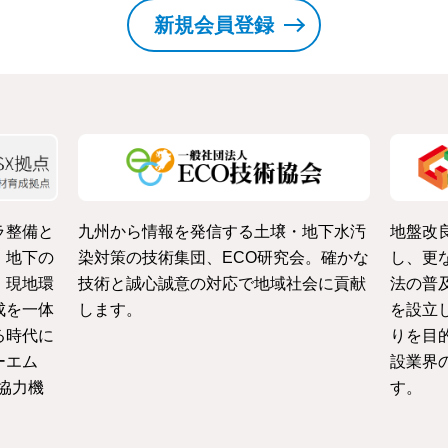
新規会員登録
ラ整備と
九州から情報を発信する土壌・地下水汚
地盤改
・地下の
染対策の技術集団、ECO研究会。確かな
し、更
、現地環
技術と誠心誠意の対応で地域社会に貢献
法の普
成を一体
します。
を設立
る時代に
りを目
ーエム
設業界
協力機
す。