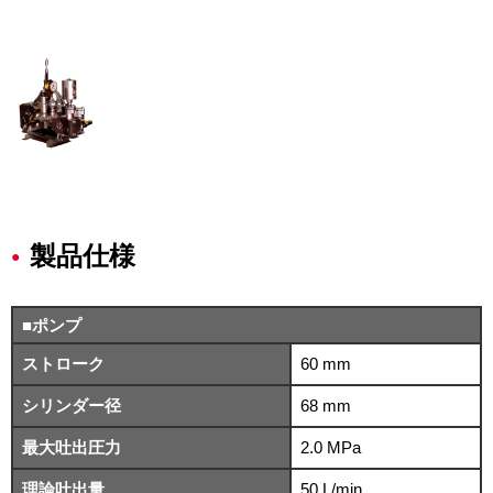
製品仕様
■ポンプ
ストローク
60 mm
シリンダー径
68 mm
最大吐出圧力
2.0 MPa
理論吐出量
50 L/min