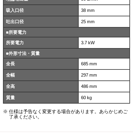
吸入口径
38 mm
吐出口径
25 mm
■所要電力
所要電力
3.7 kW
■外形寸法・質量
全長
685 mm
全幅
297 mm
全高
486 mm
質量
60 kg
仕様は予告なく変更する場合があります。あらかじめご
了承ください。