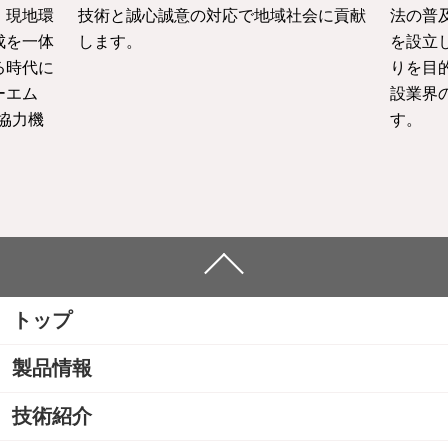
、現地環
技術と誠心誠意の対応で地域社会に貢献
法の普
成を一体
します。
を設立
る時代に
りを目
ーエム
設業界
協力機
す。
トップ
製品情報
技術紹介