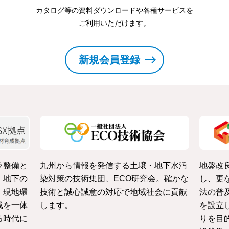
カタログ等の資料ダウンロードや各種サービスを
ご利用いただけます。
新規会員登録
ラ整備と
九州から情報を発信する土壌・地下水汚
地盤改
・地下の
染対策の技術集団、ECO研究会。確かな
し、更
、現地環
技術と誠心誠意の対応で地域社会に貢献
法の普
成を一体
します。
を設立
る時代に
りを目