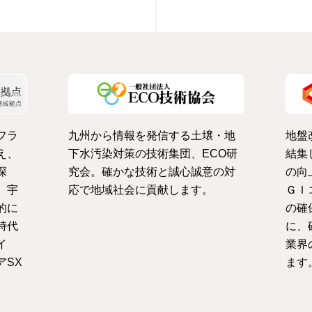
フラ
九州から情報を発信する土壌・地
地盤
え、
下水汚染対策の技術集団、ECO研
結集
探
究会。確かな技術と誠心誠意の対
の向
、宇
応で地域社会に貢献します。
ＧＩ
的に
の確
時代
に、
イ
業界
アSX
ます