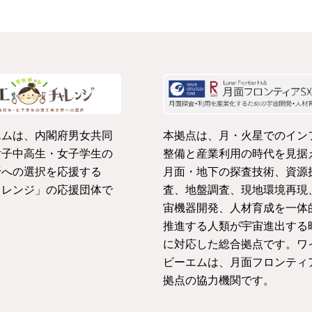
エムは、内閣府男女共同
本拠点は、月・火星でのイン
女子中高生・女子学生の
整備と産業利用の時代を見据
野への選択を応援する
月面・地下の探査技術、資源
ャレンジ」の応援団体で
査、地盤調査、現地環境再現
宙機器開発、人材育成を一体
推進する人類が宇宙進出する
に対応した総合拠点です。ワ
ビーエムは、月面フロンティ
拠点の協力機関です。