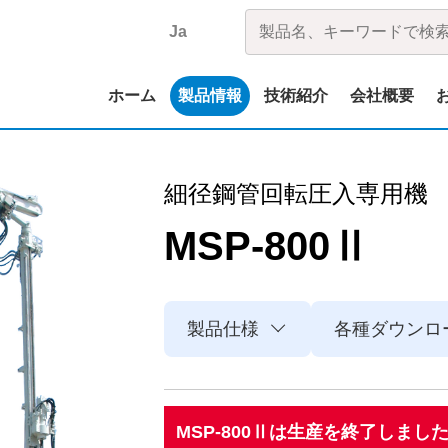
Ja
ホーム
製品情報
技術紹介
会社概要
細径鋼管回転圧入専用機
MSP-800Ⅱ
製品仕様
各種ダウンロ
MSP-800Ⅱは生産を終了しまし