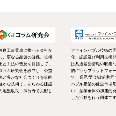
改良工事業務に携わる会社が
ファインバブル技術の
し、更なる品質の確保、技術
化、認証及び利用技術
上と工法の普及を目指して、
は共通基盤情報の収集
コラム研究会を設立し、公益
的に行うプラットフォ
保と豊かな社会づくりを目的
て、業界/学会/政府共
確かな技術で、あらゆる建設
バブル産業の健全市場
の地盤改良工事分野で貢献し
い、産業全体の加速的
。
した活動を行う団体で