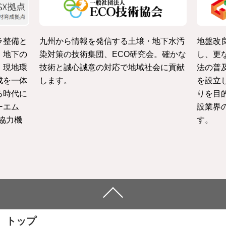
ラ整備と
九州から情報を発信する土壌・地下水汚
地盤改
・地下の
染対策の技術集団、ECO研究会。確かな
し、更
、現地環
技術と誠心誠意の対応で地域社会に貢献
法の普
成を一体
します。
を設立
る時代に
りを目
ーエム
設業界
協力機
す。
トップ