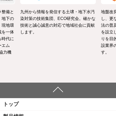
ラ整備と
九州から情報を発信する土壌・地下水汚
地盤改
・地下の
染対策の技術集団、ECO研究会。確かな
し、更
、現地環
技術と誠心誠意の対応で地域社会に貢献
法の普
成を一体
します。
を設立
る時代に
りを目
ーエム
設業界
協力機
す。
トップ