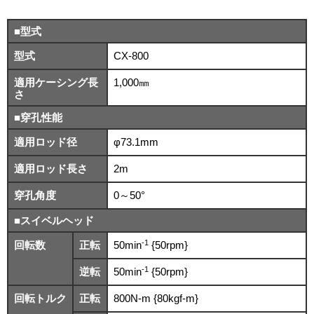
■型式
型式
CX-800
適用ケーシング長
1,000㎜
さ
■穿孔性能
適用ロッド径
φ73.1mm
適用ロッド長さ
2m
穿孔角度
0～50°
■スイベルヘッド
-1
回転数
正転
50min
{50rpm}
-1
逆転
50min
{50rpm}
回転トルク
正転
800N-m {80kgf-m}