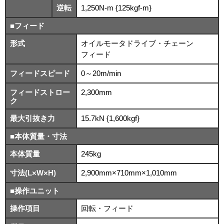
逆転
1,250N-m {125kgf-m}
■フィード
形式
オイルモータドライブ・チェーン
フィード
フィードスピード
0～20m/min
フィードストロー
2,300mm
ク
最大引抜き力
15.7kN {1,600kgf}
■本体質量・寸法
本体質量
245kg
寸法(L×W×H)
2,900mm×710mm×1,010mm
■操作ユニット
操作項目
回転・フィード