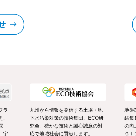
せ
フラ
九州から情報を発信する土壌・地
地盤
え、
下水汚染対策の技術集団、ECO研
結集
探
究会。確かな技術と誠心誠意の対
の向
、宇
応で地域社会に貢献します。
ＧＩ