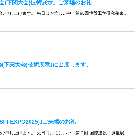
会(下関大会)技術展示」ご来場のお礼
拝啓 時下益々ご清栄のこととお慶び申し上げます。 先日はお忙しい中「第60回地盤工学研究発表会(下関大会)技術展示」にて当社のブースにお立ち寄りいただき、誠にありがとうございました。 ご紹介させていただいた地盤改良機「G […]
会(下関大会)技術展示｣に出展します。
PI-EXPO2025)｣ご来場のお礼
拝啓 時下益々ご清栄のこととお慶び申し上げます。 先日はお忙しい中「第７回 国際建設・測量展（CSPI-EXPO2025）」にて当社のブースにお立ち寄りいただき、誠にありがとうございました。国土交通省からはイノベーション […]