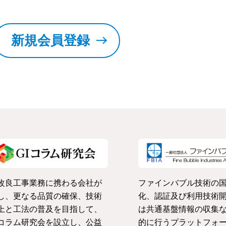
新規会員登録
改良工事業務に携わる会社が
ファインバブル技術の
し、更なる品質の確保、技術
化、認証及び利用技術
上と工法の普及を目指して、
は共通基盤情報の収集
コラム研究会を設立し、公益
的に行うプラットフォ