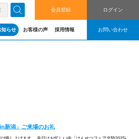
会員登録
ログイン
お知らせ
お客様の声
採用情報
お問い合わせ
5in新潟」ご来場のお礼
拝啓 時下益々ご清栄のこととお慶び申し上げます。 先日はお忙しい中「けんせつフェア北陸2025in新潟」にて当社のブースにお立ち寄りいただき、誠にありがとうございました。 ご紹介させていただいた地盤改良機「GI-180C […]