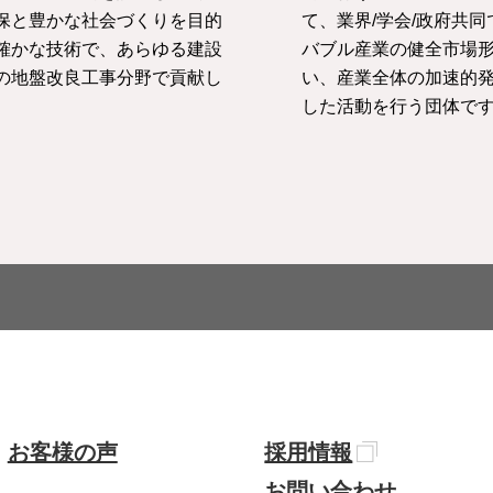
保と豊かな社会づくりを目的
て、業界/学会/政府共
確かな技術で、あらゆる建設
バブル産業の健全市場
の地盤改良工事分野で貢献し
い、産業全体の加速的
。
した活動を行う団体で
お客様の声
採用情報
お問い合わせ