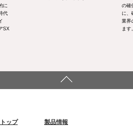
的に
の確
時代
に、
イ
業界
アSX
ます
トップ
製品情報