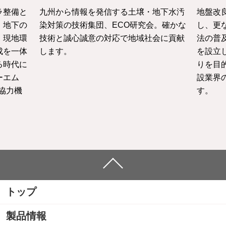
ラ整備と
九州から情報を発信する土壌・地下水汚
地盤改
・地下の
染対策の技術集団、ECO研究会。確かな
し、更
、現地環
技術と誠心誠意の対応で地域社会に貢献
法の普
成を一体
します。
を設立
る時代に
りを目
ーエム
設業界
協力機
す。
トップ
製品情報