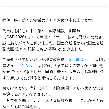
拝啓 時下益々ご清栄のこととお慶び申し上げます。
先日はお忙しい中「第8回 国際 建設・測量展
（CSPI2026）」にて当社のブースにお立ち寄りいただき、
誠にありがとうございました。国土交通省からは国土交通
副大臣 佐々木 紀様にもご視察いただきました。
ご紹介させていただいた地盤改良機「
GI-180C-2
」、ICT地
盤改良工「
Y-Navi
」はおかげさまで多くの方々から関心を
寄せていただきました。同施工機とシステムはお客様に必
ずご満足いただけると確信しております。
おかげさまで、当社は今年、創業80周年という大きな節目
を迎えることができました。
「月で孔を掘る」という大きな目標を掲げ、これからも皆
様とともに挑戦を続け、