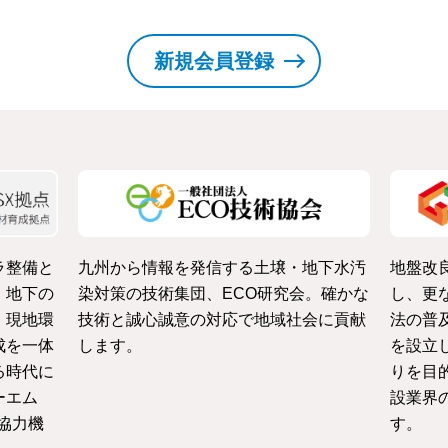
新規会員登録
ラ整備と
九州から情報を発信する土壌・地下水汚
地盤改
・地下の
染対策の技術集団、ECO研究会。確かな
し、更
、現地環
技術と誠心誠意の対応で地域社会に貢献
法の普
成を一体
します。
を設立
る時代に
りを目
ーエム
設業界
協力機
す。