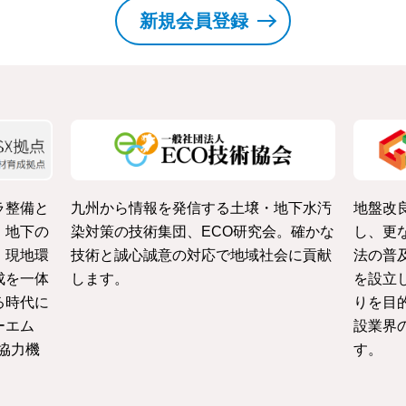
新規会員登録
ラ整備と
九州から情報を発信する土壌・地下水汚
地盤改
・地下の
染対策の技術集団、ECO研究会。確かな
し、更
、現地環
技術と誠心誠意の対応で地域社会に貢献
法の普
成を一体
します。
を設立
る時代に
りを目
ーエム
設業界
協力機
す。