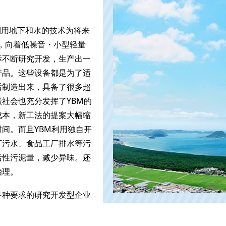
M利用地下和水的技术为将来
，向着低噪音・小型轻量
标不断研究开发，生产出一
产品。这些设备都是为了适
后制造出来，具备了很多超
社会也充分发挥了YBM的
成本，新工法的提案大幅缩
间。而且YBM利用独自开
厂污水、食品工厂排水等污
活性污泥量，减少异味。还
治理。
各种要求的研究开发型企业