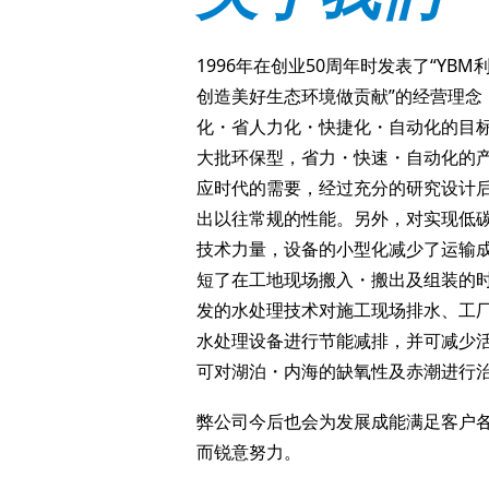
1996年在创业50周年时发表了“YB
创造美好生态环境做贡献”的经营理念
化・省人力化・快捷化・自动化的目
大批环保型，省力・快速・自动化的
应时代的需要，经过充分的研究设计
出以往常规的性能。另外，对实现低碳
技术力量，设备的小型化减少了运输
短了在工地现场搬入・搬出及组装的时
发的水处理技术对施工现场排水、工
水处理设备进行节能减排，并可减少
可对湖泊・内海的缺氧性及赤潮进行
弊公司今后也会为发展成能满足客户
而锐意努力。